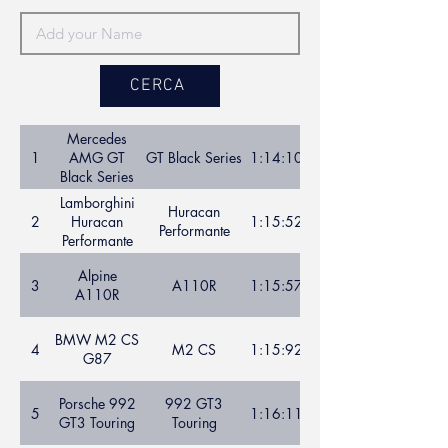
CERCA
Mercedes
1
AMG GT
GT Black Series
1:14:10
Black Series
Lamborghini
Huracan
2
Huracan
1:15:52
Performante
Performante
Alpine
3
A110R
1:15:57
A110R
BMW M2 CS
4
M2 CS
1:15:92
G87
Porsche 992
992 GT3
5
1:16:11
GT3 Touring
Touring