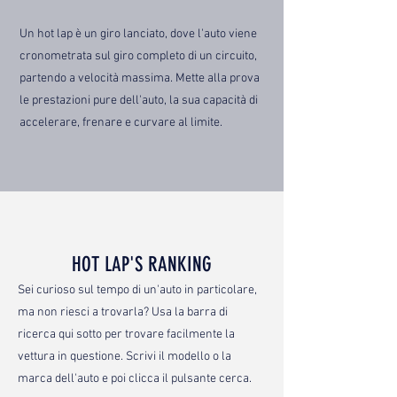
Un hot lap è un giro lanciato, dove l'auto viene
cronometrata sul giro completo di un circuito,
partendo a velocità massima. Mette alla prova
le prestazioni pure dell'auto, la sua capacità di
accelerare, frenare e curvare al limite.
HOT LAP'S RANKING
Sei curioso sul tempo di un'auto in particolare,
ma non riesci a trovarla? Usa la barra di
ricerca qui sotto per trovare facilmente la
vettura in questione. Scrivi il modello o la
marca dell'auto e poi clicca il pulsante cerca.