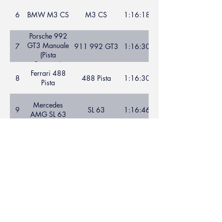
6
BMW M3 CS
M3 CS
1:16:18
Porsche 992
GT3 Manuale
7
911 992 GT3
1:16:30
(Pista
Bagnata)
Ferrari 488
8
488 Pista
1:16:30
Pista
Mercedes
9
SL 63
1:16:46
AMG SL 63
Porsche 718
718 Cayman
10
1:16:65
Cayman GT4
GT4
McLaren
11
Artura
1.16.97
Artura
BMW M4
12
M4 CSL
1:17:04
CSL