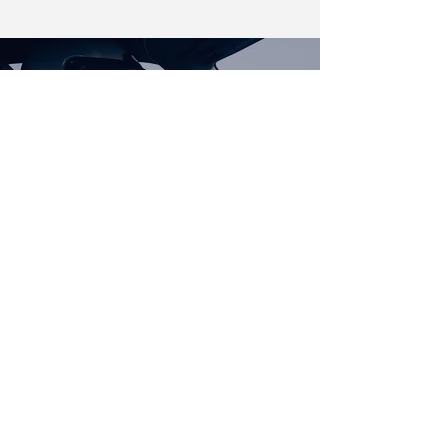
CAR ENTHUSIAST
La pista è il mio habitat naturale, il
luogo dove testare le migliori auto
in commercio e da collezione.
RALLY DRIVER
Sono un pilota di rally
professionista dal 2001, con oltre
100 gare all'attivo in Italia e
all'estero.